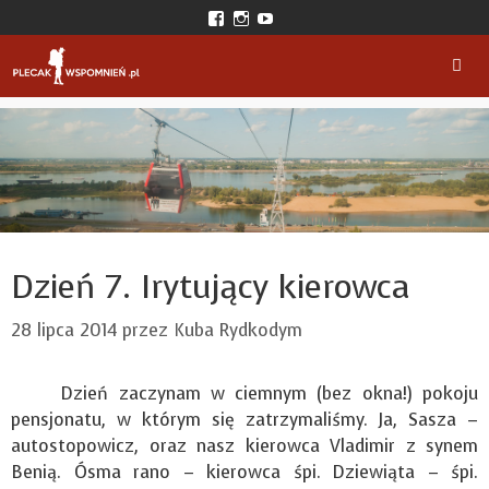
Przejdź
View
View
View
do
plecakwspomnien’s
plecak_wspomnien’s
plecakwspomnien’s
profile
profile
profile
treści
on
on
on
Facebook
Instagram
YouTube
Men
Dzień 7. Irytujący kierowca
28 lipca 2014
przez
Kuba Rydkodym
Dzień zaczynam w ciemnym (bez okna!) pokoju
pensjonatu, w którym się zatrzymaliśmy. Ja, Sasza –
autostopowicz, oraz nasz kierowca Vladimir z synem
Benią. Ósma rano – kierowca śpi. Dziewiąta – śpi.