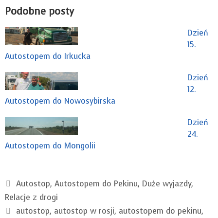
Podobne posty
Dzień
15.
Autostopem do Irkucka
Dzień
12.
Autostopem do Nowosybirska
Dzień
24.
Autostopem do Mongolii
Kategorie
Autostop
,
Autostopem do Pekinu
,
Duże wyjazdy
,
Relacje z drogi
Tagi
autostop
,
autostop w rosji
,
autostopem do pekinu
,