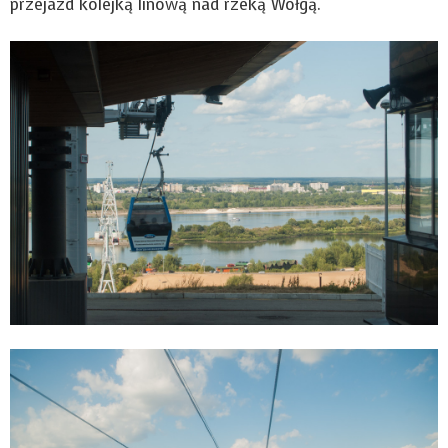
przejazd kolejką linową nad rzeką Wołgą.