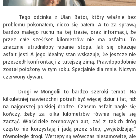
Tego odcinka z Ułan Bator, który właśnie bez
problemu pokonałem, nieco się bałem. A to za sprawą
bardzo małego ruchu na tej trasie, oraz informacji, że
przez całe sześćset kilometrów nie ma asfaltu. To
znacznie utrudniłoby łapanie stopa. Jak się okazuje
asfalt jest! A jego idealny stan wskazuje, że jeszcze nie
przeszedł konfrontacji z tutejszą zimą. Prawdopodobnie
został położony w tym roku. Specjalnie dla mnie! Niczym
czerwony dywan.
Drogi w Mongolii to bardzo szeroki temat. Na
kilkuletniej nawierzchni potrafi być więcej dziur i łat, niż
na najgorszej polskiej drodze. Czasem asfalt nagle się
kończy, żeby za kilka kilometrów równie nagle się
zacząć. Właściciele terenowych aut, zaś z takich dróg
często nie korzystają i jadą przez step, „wyjeżdżając”
równoległe drogi. Wertepy są wówczas niesamowite, ale