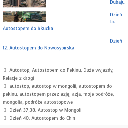
Dubaju
Dzień
15.
Autostopem do Irkucka
Dzień
12. Autostopem do Nowosybirska
Kategorie
Autostop
,
Autostopem do Pekinu
,
Duże wyjazdy
,
Relacje z drogi
Tagi
autostop
,
autostop w mongolii
,
autostopem do
pekinu
,
autostopem przez azję
,
azja
,
moje podróże
,
mongolia
,
podróże autostopowe
Dzień 37,38. Autostop w Mongolii
Dzień 40. Autostopem do Chin