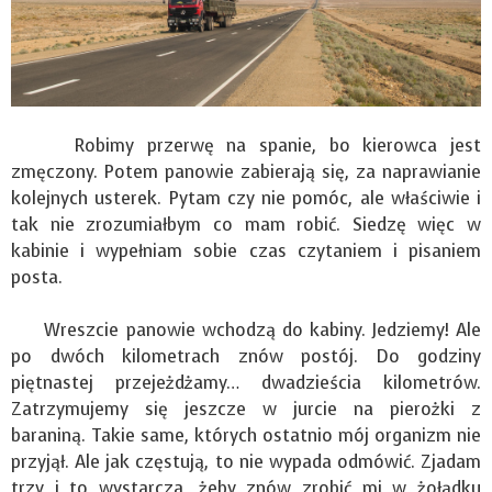
Robimy przerwę na spanie, bo kierowca jest
zmęczony. Potem panowie zabierają się, za naprawianie
kolejnych usterek. Pytam czy nie pomóc, ale właściwie i
tak nie zrozumiałbym co mam robić. Siedzę więc w
kabinie i wypełniam sobie czas czytaniem i pisaniem
posta.
Wreszcie panowie wchodzą do kabiny. Jedziemy! Ale
po dwóch kilometrach znów postój. Do godziny
piętnastej przejeżdżamy… dwadzieścia kilometrów.
Zatrzymujemy się jeszcze w jurcie na pierożki z
baraniną. Takie same, których ostatnio mój organizm nie
przyjął. Ale jak częstują, to nie wypada odmówić. Zjadam
trzy i to wystarcza, żeby znów zrobić mi w żołądku