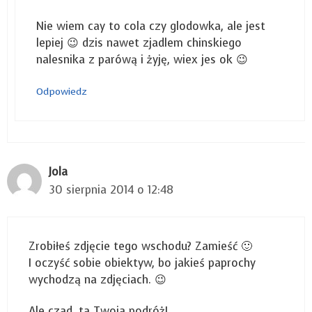
Nie wiem cay to cola czy glodowka, ale jest
lepiej 😉 dzis nawet zjadlem chinskiego
nalesnika z parówą i żyję, wiex jes ok 😉
Odpowiedz
Jola
30 sierpnia 2014 o 12:48
Zrobiłeś zdjęcie tego wschodu? Zamieść 🙂
I oczyść sobie obiektyw, bo jakieś paprochy
wychodzą na zdjęciach. 😉
Ale czad, ta Twoja podróż!