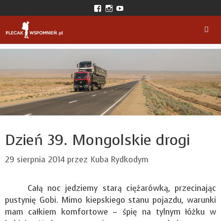
Przejdź
View
View
View
do
plecakwspomnien’s
plecak_wspomnien’s
plecakwspomnien’s
profile
profile
profile
treści
on
on
on
Facebook
Instagram
YouTube
Men
Dzień 39. Mongolskie drogi
29 sierpnia 2014
przez
Kuba Rydkodym
Całą noc jedziemy starą ciężarówką, przecinając
pustynię Gobi. Mimo kiepskiego stanu pojazdu, warunki
mam całkiem komfortowe – śpię na tylnym łóżku w