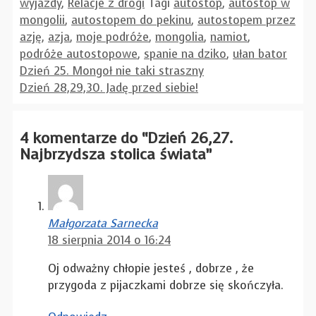
wyjazdy
,
Relacje z drogi
Tagi
autostop
,
autostop w
mongolii
,
autostopem do pekinu
,
autostopem przez
azję
,
azja
,
moje podróże
,
mongolia
,
namiot
,
podróże autostopowe
,
spanie na dziko
,
ułan bator
Dzień 25. Mongoł nie taki straszny
Dzień 28,29,30. Jadę przed siebie!
4 komentarze do “Dzień 26,27.
Najbrzydsza stolica świata”
Małgorzata Sarnecka
18 sierpnia 2014 o 16:24
Oj odważny chłopie jesteś , dobrze , że
przygoda z pijaczkami dobrze się skończyła.