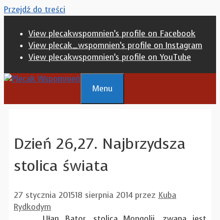
Przejdź do treści
View plecakwspomnien’s profile on Facebook
View plecak_wspomnien’s profile on Instagram
View plecakwspomnien’s profile on YouTube
Menu
Dzień 26,27. Najbrzydsza
stolica świata
27 stycznia 2015
18 sierpnia 2014
przez
Kuba
Rydkodym
Ułan Bator, stolica Mongolii, zwana jest