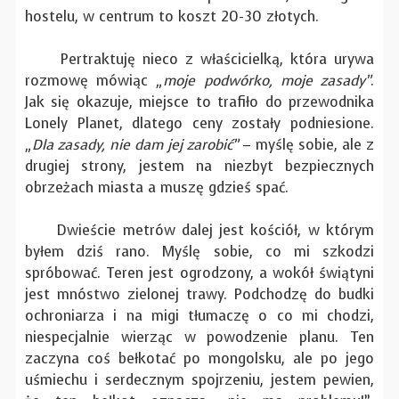
hostelu, w centrum to koszt 20-30 złotych.
Pertraktuję nieco z właścicielką, która urywa
rozmowę mówiąc
„moje podwórko, moje zasady”
.
Jak się okazuje, miejsce to trafiło do przewodnika
Lonely Planet, dlatego ceny zostały podniesione.
„Dla zasady, nie dam jej zarobić”
– myślę sobie, ale z
drugiej strony, jestem na niezbyt bezpiecznych
obrzeżach miasta a muszę gdzieś spać.
Dwieście metrów dalej jest kościół, w którym
byłem dziś rano. Myślę sobie, co mi szkodzi
spróbować. Teren jest ogrodzony, a wokół świątyni
jest mnóstwo zielonej trawy. Podchodzę do budki
ochroniarza i na migi tłumaczę o co mi chodzi,
niespecjalnie wierząc w powodzenie planu. Ten
zaczyna coś bełkotać po mongolsku, ale po jego
uśmiechu i serdecznym spojrzeniu, jestem pewien,