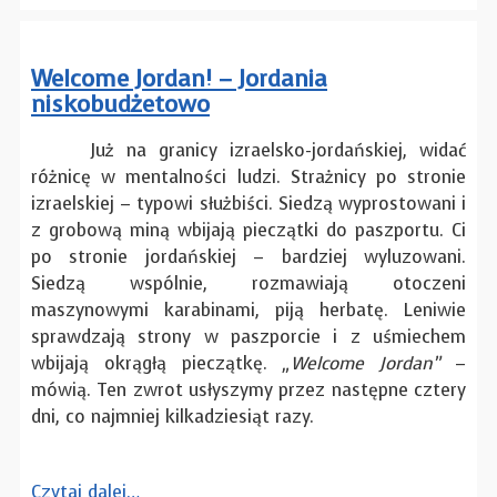
Welcome Jordan! – Jordania
niskobudżetowo
Już na granicy izraelsko-jordańskiej, widać
różnicę w mentalności ludzi. Strażnicy po stronie
izraelskiej – typowi służbiści. Siedzą wyprostowani i
z grobową miną wbijają pieczątki do paszportu. Ci
po stronie jordańskiej – bardziej wyluzowani.
Siedzą wspólnie, rozmawiają otoczeni
maszynowymi karabinami, piją herbatę. Leniwie
sprawdzają strony w paszporcie i z uśmiechem
wbijają okrągłą pieczątkę.
„Welcome Jordan”
–
mówią. Ten zwrot usłyszymy przez następne cztery
dni, co najmniej kilkadziesiąt razy.
Czytaj dalej…