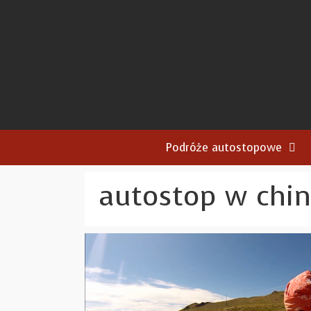
Przejdź
do
treści
Podróże autostopowe
autostop w chi