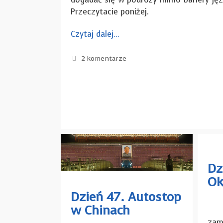
Przeczytacie poniżej.
Czytaj dalej…
2 komentarze
Dz
Ok
Dzień 47. Autostop
w Chinach
Zan
zam