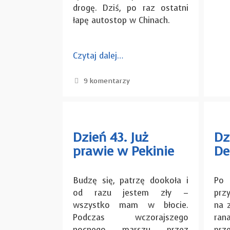
drogę. Dziś, po raz ostatni
łapę autostop w Chinach.
Czytaj dalej…
9 komentarzy
Dzień 43. Już
Dz
prawie w Pekinie
De
Budzę się, patrzę dookoła i
Po 
od razu jestem zły –
prz
wszystko mam w błocie.
na 
Podczas wczorajszego
ra
nocnego marszu przez
prz