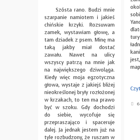
oko
Szósta rano. Budzi mnie
so
szarpanie namiotem i jakieś
Yan
chińskie krzyki. Rozsuwam
dla
zamek, wystawiam głowę, a
tur
tam dziadek z psem. Minę ma
ład
taką jakby miał dostać
kan
zawału. Nawet na ulicy
jes
wszyscy patrzą na mnie jak
mapi
na największego dziwoląga.
Kiedy więc moja egzotyczna
głowa, wystaje z jakiejś bliżej
Czyt
nieokreślonej bryły rozłożonej
w krzakach, to ten ma prawo
6
być w szoku. Gdy dochodzi
do siebie, wycofuje się
przepraszająco i spaceruje
dalej. Ja jednak jestem już na
tyle rozbudzony, że ruszam w