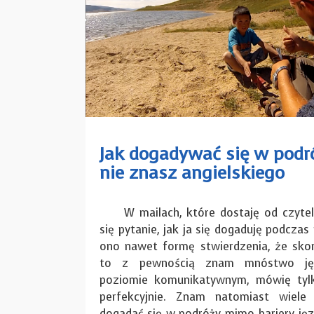
Jak dogadywać się w podr
nie znasz angielskiego
W mailach, które dostaję od czytelni
się pytanie, jak ja się dogaduję podczas
ono nawet formę stwierdzenia, że skor
to z pewnością znam mnóstwo ję
poziomie komunikatywnym, mówię tylko
perfekcyjnie. Znam natomiast wiel
dogadać się w podróży mimo bariery jęz