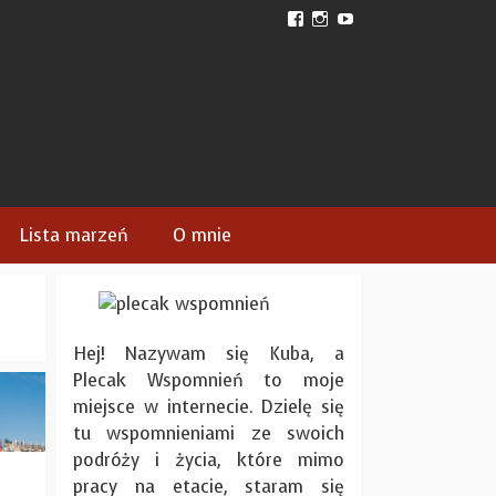
View
View
View
plecakwspomnien’s
plecak_wspomnien’s
plecakwspomnien’s
profile
profile
profile
on
on
on
Facebook
Instagram
YouTube
Lista marzeń
O mnie
Hej! Nazywam się Kuba, a
Plecak Wspomnień to moje
miejsce w internecie. Dzielę się
tu wspomnieniami ze swoich
podróży i życia, które mimo
pracy na etacie, staram się