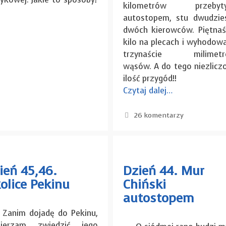
kilometrów przebyty
autostopem, stu dwudzie
dwóch kierowców. Piętnaś
kilo na plecach i wyhodow
trzynaście milimetr
wąsów. A do tego niezlicz
ilość przygód!!
Czytaj dalej…
26 komentarzy
ień 45,46.
Dzień 44. Mur
olice Pekinu
Chiński
autostopem
im dojadę do Pekinu,
ierzam zwiedzić jego