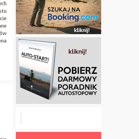
ch
stu
cie
ane
ów
ona