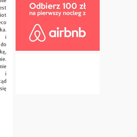
nie
est
iot
eco
ka.
k i
do
kę,
ie.
nie
i i
tąd
się