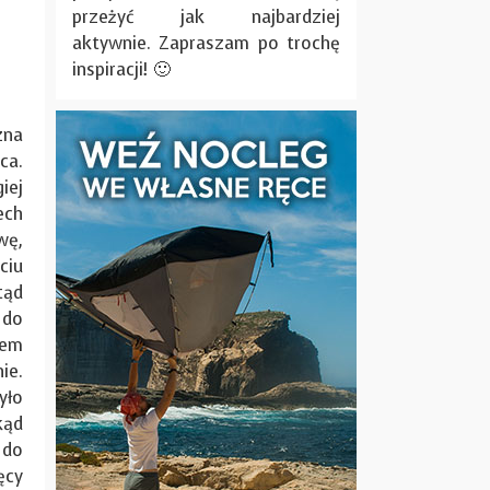
przeżyć jak najbardziej
aktywnie. Zapraszam po trochę
inspiracji! 🙂
na
ca.
ej
ech
wę,
ciu
tąd
 do
łem
e.
ło
kąd
do
ęcy