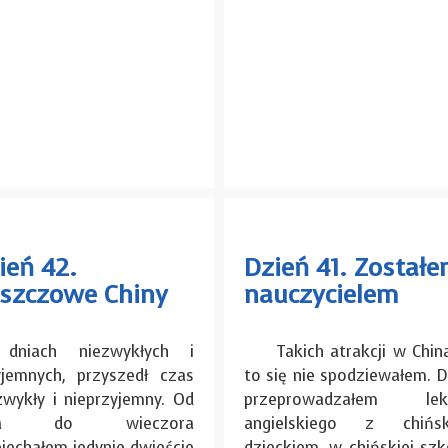
ień 42.
Dzień 41. Został
szczowe Chiny
nauczycielem
dniach niezwykłych i
Takich atrakcji w Chin
yjemnych, przyszedł czas
to się nie spodziewałem. D
zwykły i nieprzyjemny. Od
przeprowadzałem lek
na do wieczora
angielskiego z chińs
ejechałem jedynie dwieście
dzieckiem, w chińskiej szk