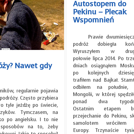
Autostopem do
Pekinu – Plecak
Wspomnień
Prawie dwumiesięcz
podróż dobiegła koń
Wyruszyłem w drugi
połowie lipca 2014. Po trz
óży? Nawet gdy
dniach osiągnąłem Mosk
po kolejnych dziesię
trafiłem nad Bajkał. Stam
odbiłem na południe,
ków, regularnie pojawia
Mongolii, w której spędzi
 podróży. Często przybiera
ponad dwa tygodni
o tyle jeżdżę po świecie,
Ostatnim etapem by
zyków. Tymczasem, na
przejechanie do Pekinu, s
 po angielsku. I to nie
samolotem wróciłem 
e sposobów na to, żeby
Europy. Trzynaście tysi
ykowej. Jakie to sposoby?