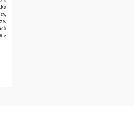
ku
cy,
ze.
ach
Ale