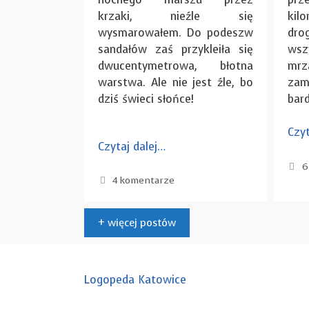
krzaki, nieźle się
kil
wysmarowałem. Do podeszw
dro
sandałów zaś przykleiła się
wsz
dwucentymetrowa, błotna
mr
warstwa. Ale nie jest źle, bo
zam
dziś świeci słońce!
bard
Czyt
Czytaj dalej…
6
4 komentarze
+ więcej postów
Logopeda Katowice