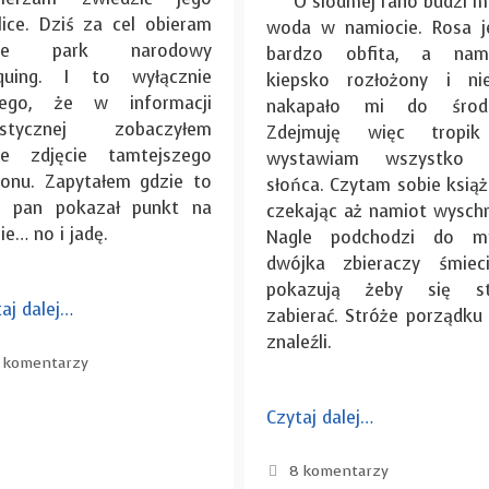
O siódmej rano budzi m
lice. Dziś za cel obieram
woda w namiocie. Rosa j
bie park narodowy
bardzo obfita, a nam
quing. I to wyłącznie
kiepsko rozłożony i ni
tego, że w informacji
nakapało mi do środ
ystycznej zobaczyłem
Zdejmuję więc tropi
ne zdjęcie tamtejszego
wystawiam wszystko 
ionu. Zapytałem gdzie to
słońca. Czytam sobie książ
t, pan pokazał punkt na
czekając aż namiot wyschn
e… no i jadę.
Nagle podchodzi do m
dwójka zbieraczy śmiec
pokazują żeby się s
aj dalej…
zabierać. Stróże porządku 
znaleźli.
 komentarzy
Czytaj dalej…
8 komentarzy