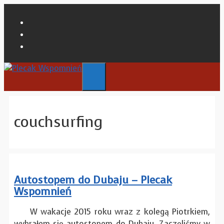
Przejdź
do
View
treści
plecakwspomnien’s
View
profile
plecak_wspomnien’s
View
on
profile
plecakwspomnien’s
Facebook
on
profile
Instagram
on
Menu
YouTube
couchsurfing
Autostopem do Dubaju – Plecak
Wspomnień
W wakacje 2015 roku wraz z kolegą Piotrkiem,
wybrałem się autostopem do Dubaju. Zaczęliśmy w