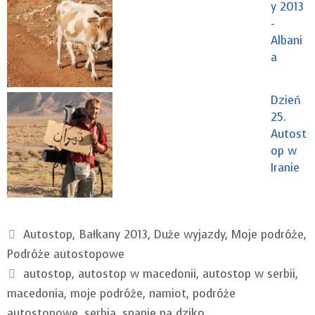
y 2013
-
Albani
a
Dzień
25.
Autost
op w
Iranie
Kategorie
Autostop
,
Bałkany 2013
,
Duże wyjazdy
,
Moje podróże
,
Podróże autostopowe
Tagi
autostop
,
autostop w macedonii
,
autostop w serbii
,
macedonia
,
moje podróże
,
namiot
,
podróże
autostopowe
,
serbia
,
spanie na dziko