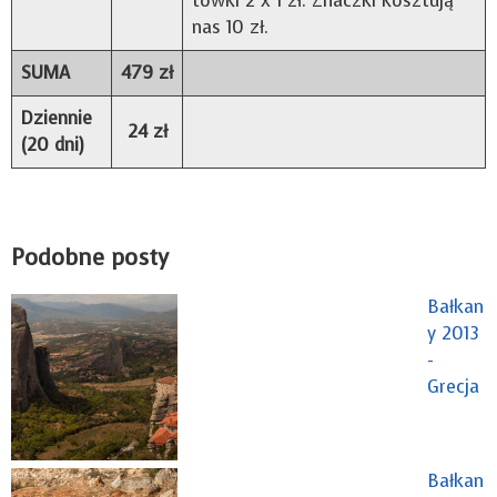
tówki 2 x 1 zł. Znaczki kosz­tują
nas 10 zł.
SUMA
479 zł
Dziennie
24 zł
(20 dni)
Podobne posty
Bałkan
y 2013
-
Grecja
Bałkan