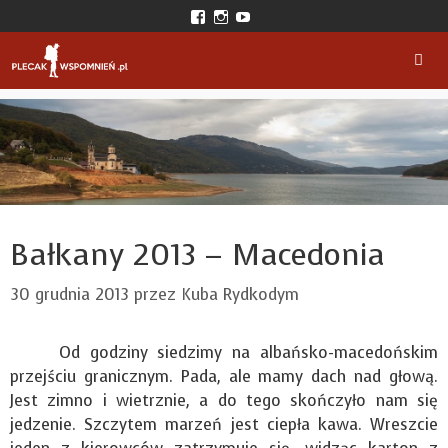
Przejdź
View
View
View
do
plecakwspomnien’s
plecak_wspomnien’s
plecakwspomnien’s
profile
profile
profile
treści
on
on
on
Facebook
Instagram
YouTube
Men
Bałkany 2013 – Macedonia
30 grudnia 2013
przez
Kuba Rydkodym
Od godziny siedzimy na albańsko-macedońskim
przejściu granicznym. Pada, ale mamy dach nad głową.
Jest zimno i wietrznie, a do tego skończyło nam się
jedzenie. Szczytem marzeń jest ciepła kawa. Wreszcie