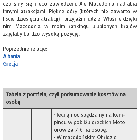
czuliśmy się nieco zawiedzeni. Ale Macedonia nadrabia
innymi atrakcjami. Piękne góry (których nie zawarto w
liście dziesięciu atrakcji) i przyjaźni ludzie. Właśnie dzięki
nim Macedonia w moim rankingu ulubionych krajów
zajęłaby bardzo wysoką pozycję.
Poprzednie relacje:
Albania
Grecja
Tabela z portfela, czyli podsumowanie kosztów na
osobę
• Jedną noc spę­dzamy na kem­
pingu w pobliżu grec­kich Mete­
orów za 7 € na osobę.
• W mace­doń­skim Ohri­dzie