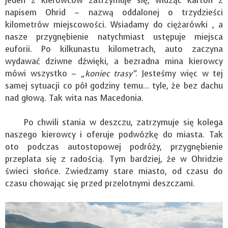
jeden z kierowców zatrzymuje się, widząc karton z
napisem Ohrid – nazwą oddalonej o trzydzieści
kilometrów miejscowości. Wsiadamy do ciężarówki , a
nasze przygnębienie natychmiast ustępuje miejsca
euforii. Po kilkunastu kilometrach, auto zaczyna
wydawać dziwne dźwięki, a bezradna mina kierowcy
mówi wszystko –
„koniec trasy”
. Jesteśmy więc w tej
samej sytuacji co pół godziny temu… tyle, że bez dachu
nad głową. Tak wita nas Macedonia.
Po chwili stania w deszczu, zatrzymuje się kolega
naszego kierowcy i oferuje podwózkę do miasta. Tak
oto podczas autostopowej podróży, przygnębienie
przeplata się z radością. Tym bardziej, że w Ohridzie
świeci słońce. Zwiedzamy stare miasto, od czasu do
czasu chowając się przed przelotnymi deszczami.