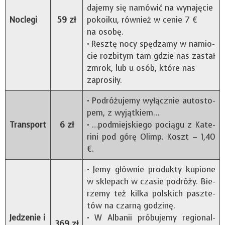
dajemy się namó­wić na wyna­ję­cie
Noclegi
59 zł
poko­iku, rów­nież w cenie 7 €
na osobę.
• Resztę nocy spę­dzamy w namio­
cie roz­bi­tym tam gdzie nas zastał
zmrok, lub u osób, które nas
zaprosiły.
• Podró­żu­jemy wyłącz­nie auto­sto­
pem, z wyjątkiem…
Transport
6 zł
• …pod­miej­skiego pociągu z Kate­
rini pod górę Olimp. Koszt – 1,40
€.
• Jemy głów­nie pro­dukty kupione
w skle­pach w cza­sie podróży. Bie­
rzemy też kilka pol­skich pasz­te­
tów na czarną godzinę.
Jedzenie i
• W Alba­nii pró­bu­jemy regio­nal­
369 zł