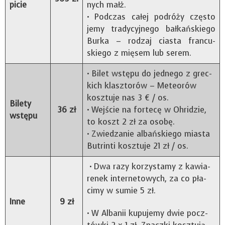
picie
nych małż.
• Pod­czas całej podróży czę­sto
jemy tra­dy­cyj­nego bał­kań­skiego
Burka – rodzaj cia­sta fran­cu­
skiego z mię­sem lub serem.
• Bilet wstępu do jed­nego z grec­
kich klasz­to­rów – Mete­orów
kosz­tuje nas 3 € / os.
Bilety
36 zł
• Wej­ście na for­tecę w Ohri­dzie,
wstępu
to koszt 2 zł za osobę.
• Zwie­dza­nie albań­skiego mia­sta
Butrinti kosz­tuje 21 zł / os.
• Dwa razy korzy­stamy z kawia­
re­nek inter­ne­to­wych, za co pła­
cimy w sumie 5 zł.
Inne
9 zł
• W Alba­nii kupu­jemy dwie pocz­