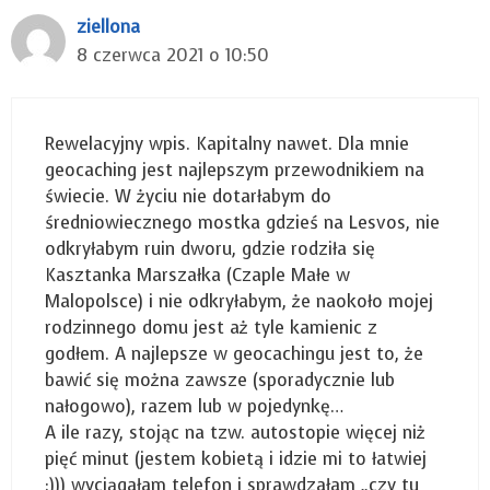
ziellona
8 czerwca 2021 o 10:50
Rewelacyjny wpis. Kapitalny nawet. Dla mnie
geocaching jest najlepszym przewodnikiem na
świecie. W życiu nie dotarłabym do
średniowiecznego mostka gdzieś na Lesvos, nie
odkryłabym ruin dworu, gdzie rodziła się
Kasztanka Marszałka (Czaple Małe w
Malopolsce) i nie odkryłabym, że naokoło mojej
rodzinnego domu jest aż tyle kamienic z
godłem. A najlepsze w geocachingu jest to, że
bawić się można zawsze (sporadycznie lub
nałogowo), razem lub w pojedynkę…
A ile razy, stojąc na tzw. autostopie więcej niż
pięć minut (jestem kobietą i idzie mi to łatwiej
:))) wyciągałam telefon i sprawdzałam „czy tu