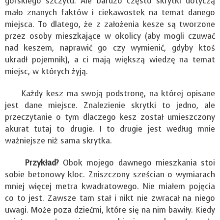
górskiego szczytu. Ale bardzo często skrytki dotyczą
mało znanych faktów i ciekawostek na temat danego
miejsca. To dlatego, że z założenia kesze są tworzone
przez osoby mieszkające w okolicy (aby mogli czuwać
nad keszem, naprawić go czy wymienić, gdyby ktoś
ukradł pojemnik), a ci mają większą wiedzę na temat
miejsc, w których żyją.
Każdy kesz ma swoją podstronę, na której opisane
jest dane miejsce. Znalezienie skrytki to jedno, ale
przeczytanie o tym dlaczego kesz został umieszczony
akurat tutaj to drugie. I to drugie jest według mnie
ważniejsze niż sama skrytka.
Przykład?
Obok mojego dawnego mieszkania stoi
sobie betonowy kloc. Zniszczony sześcian o wymiarach
mniej więcej metra kwadratowego. Nie miałem pojęcia
co to jest. Zawsze tam stał i nikt nie zwracał na niego
uwagi. Może poza dziećmi, które się na nim bawiły. Kiedy