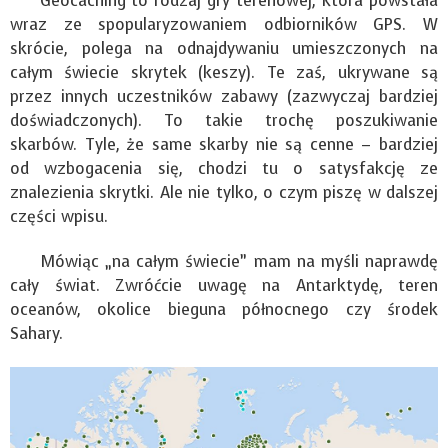
Geocaching to rodzaj gry terenowej, która powstała
wraz ze spopularyzowaniem odbiorników GPS. W
skrócie, polega na odnajdywaniu umieszczonych na
całym świecie skrytek (keszy). Te zaś, ukrywane są
przez innych uczestników zabawy (zazwyczaj bardziej
doświadczonych). To takie trochę poszukiwanie
skarbów. Tyle, że same skarby nie są cenne – bardziej
od wzbogacenia się, chodzi tu o satysfakcję ze
znalezienia skrytki. Ale nie tylko, o czym piszę w dalszej
części wpisu.
Mówiąc „na całym świecie” mam na myśli naprawdę
cały świat. Zwróćcie uwagę na Antarktydę, teren
oceanów, okolice bieguna północnego czy środek
Sahary.