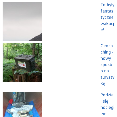
To były
fantas
tyczne
wakacj
e!
Geoca
ching -
nowy
sposó
b na
turysty
kę
Podzie
l się
noclegi
em -