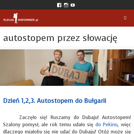
Przejdź
View
View
View
do
plecakwspomnien’s
plecak_wspomnien’s
plecakwspomnien’s
profile
profile
profile
treści
on
on
on
Facebook
Instagram
YouTube
Men
autostopem przez słowację
Dzień 1,2,3. Autostopem do Bułgarii
Zaczęło się! Ruszamy do Dubaju! Autostopem!
Szalony pomysł, ale rok temu udało się
do Pekinu
, więc
dlaczego miałoby się nie udać do Dubaju? Otóż może się