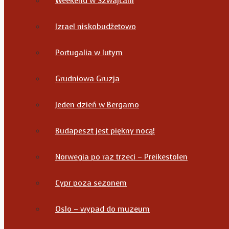
Weekend w Szwajcarii
Izrael niskobudżetowo
Portugalia w lutym
Grudniowa Gruzja
Jeden dzień w Bergamo
Budapeszt jest piękny nocą!
Norwegia po raz trzeci – Preikestolen
Cypr poza sezonem
Oslo – wypad do muzeum