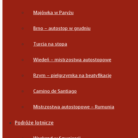
Majówka w Paryżu
Brno – autostop w grudniu
Turcja na stopa
Wiedeń – mistrzostwa autostopowe
Rzym – pielgrzymka na beatyfikację
Camino de Santiago
Mistrzostwa autostopowe – Rumunia
Podróże lotnicze