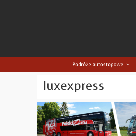
Przejdź
do
treści
Podróże autostopowe
luxexpress