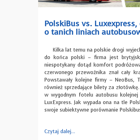
PolskiBus vs. Luxexpress, 
o tanich liniach autobuso
Kilka lat temu na polskie drogi wyjecha
do końca polski – firma jest brytyjsk
niespotykany dotąd komfort podróżowan
czerwonego przewoźnika znał cały kraj
Powstawały kolejne firmy – NeoBus, Ta
również sprzedające bilety za złotówkę.
w wygodnym fotelu autobusu kolejnej n
LuxExpress. Jak wypada ona na tle Pol
swoje subiektywne porównanie Polskibus
Czytaj dalej…