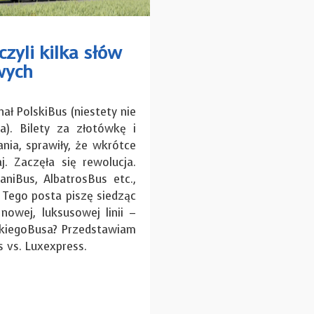
czyli kilka słów
wych
ł PolskiBus (niestety nie
a). Bilety za złotówkę i
ia, sprawiły, że wkrótce
. Zaczęła się rewolucja.
niBus, AlbatrosBus etc.,
 Tego posta piszę siedząc
owej, luksusowej linii –
skiegoBusa? Przedstawiam
 vs. Luxexpress.