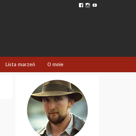
View
View
View
plecakwspomnien’s
plecak_wspomnien’s
plecakwspomnien’s
profile
profile
profile
on
on
on
Facebook
Instagram
YouTube
Lista marzeń
O mnie